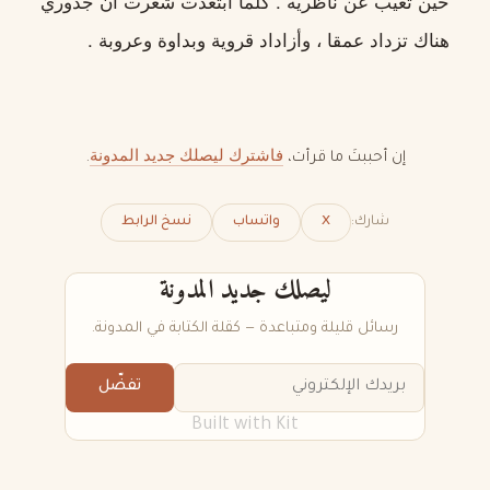
حين تغيب عن ناظريه
.
كلما ابتعدت شعرت أن جذوري
هناك تزداد عمقا ، وأزاداد قروية وبداوة وعروبة .
فاشترك ليصلك جديد المدونة
إن أحببتَ ما قرأت،
.
شارك:
X
واتساب
نسخ الرابط
ليصلك جديد المدونة
رسائل قليلة ومتباعدة — كقلة الكتابة في المدونة.
تفضّل
Built with Kit