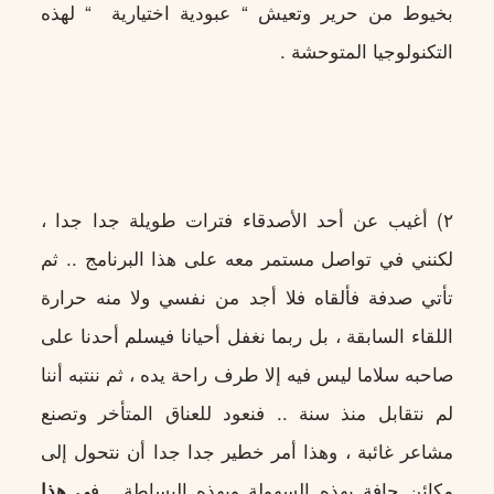
بخيوط من حرير وتعيش “ عبودية اختيارية “ لهذه
التكنولوجيا المتوحشة .
٢) أغيب عن أحد الأصدقاء فترات طويلة جدا جدا ،
لكنني في تواصل مستمر معه على هذا البرنامج .. ثم
تأتي صدفة فألقاه فلا أجد من نفسي ولا منه حرارة
اللقاء السابقة ، بل ربما نغفل أحيانا فيسلم أحدنا على
صاحبه سلاما ليس فيه إلا طرف راحة يده ، ثم ننتبه أننا
لم نتقابل منذ سنة .. فنعود للعناق المتأخر وتصنع
مشاعر غائبة ، وهذا أمر خطير جدا جدا أن نتحول إلى
مكائن جافة بهذه السهولة وبهذه البساطة . ف
ي هذا